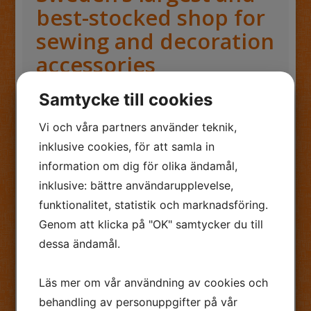
best-stocked shop for
sewing and decoration
accessories
Samtycke till cookies
Knapp-Carlsson is located at Kyrkogatan 34 in
central Gothenburg and was established in
Vi och våra partners använder teknik,
1910 by Albert Carlsson. He named the shop
inklusive cookies, för att samla in
Knapp-Carlsson. Knapp is the swedish word for
information om dig för olika ändamål,
”button”.
inklusive: bättre användarupplevelse,
Personal service is still done over the counter,
funktionalitet, statistik och marknadsföring.
and today’s customers have even more articles
Genom att klicka på "OK" samtycker du till
to choose among. Our staff is well trained,
dessa ändamål.
have great knowledge and are happy to give
advice and make suggestions.
Läs mer om vår användning av cookies och
Here you will find zippers, dummies, wire,
behandling av personuppgifter på vår
spring, shims, eyelets, snaps, tassels, buckles,