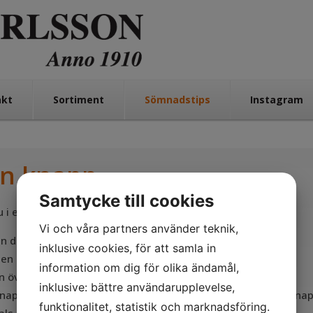
akt
Sortiment
Sömnadstips
Instagram
en knapp
Samtycke till cookies
u i en knapp med hål igenom:
Vi och våra partners använder teknik,
n där knappen skall sitta på tygets rätsida.
inklusive cookies, för att samla in
en på nålen och lägg en tändsticka över knappen.
information om dig för olika ändamål,
n över tändstickan och ta sedan bort den.
inklusive: bättre användarupplevelse,
knappen och vira sytråden några varv runt trådarna under knap
funktionalitet, statistik och marknadsföring.
als. Fäst tråden.