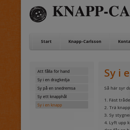
Start
Knapp-Carlsson
Kont
Sy i 
Att fålla för hand
Sy i en dragkedja
Så här syr d
Sy på en snedremsa
Sy ett knapphål
Fäst tråde
Sy i en knapp
Trä knapp
Sy stygne
Lyft upp 
den får en h