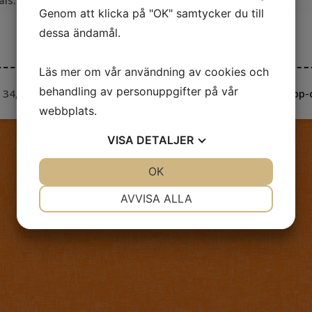
Genom att klicka på "OK" samtycker du till
dessa ändamål.
Läs mer om vår användning av cookies och
behandling av personuppgifter på vår
 34, 411 15, Göteborg | Tel: 031-711 60 93 | E-post:
knapp-
webbplats.
VISA
DETALJER
JA
NEJ
OK
JA
NEJ
NÖDVÄNDIG
INSTÄLLNINGAR
AVVISA ALLA
JA
NEJ
JA
NEJ
MARKNADSFÖRING
STATISTIK