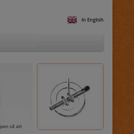
In English
pen så att