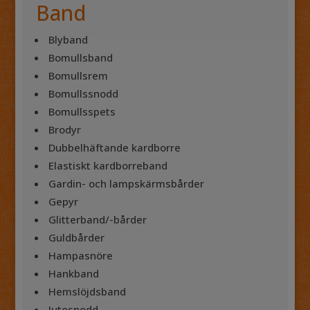
Band
Blyband
Bomullsband
Bomullsrem
Bomullssnodd
Bomullsspets
Brodyr
Dubbelhäftande kardborre
Elastiskt kardborreband
Gardin- och lampskärmsbårder
Gepyr
Glitterband/-bårder
Guldbårder
Hampasnöre
Hankband
Hemslöjdsband
Jutesnodd