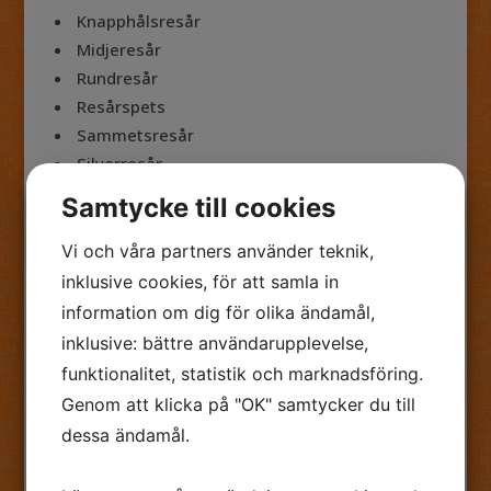
Knapphålsresår
Midjeresår
Rundresår
Resårspets
Sammetsresår
Silverresår
Skärpresår
Samtycke till cookies
Stövelresår
Underklädesresår
Vi och våra partners använder teknik,
Underklädesresår
inklusive cookies, för att samla in
Paljettband
information om dig för olika ändamål,
Paracord
inklusive: bättre användarupplevelse,
Pärlband
funktionalitet, statistik och marknadsföring.
Pärlbårder
Genom att klicka på "OK" samtycker du till
Pärlspets
dessa ändamål.
Reflexband
Resårspets