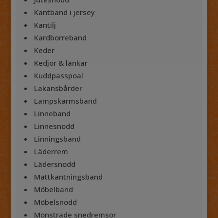
Kantband i jersey
Kantilj
Kardborreband
Keder
Kedjor & länkar
Kuddpasspoal
Lakansbårder
Lampskärmsband
Linneband
Linnesnodd
Linningsband
Läderrem
Lädersnodd
Mattkantningsband
Möbelband
Möbelsnodd
Mönstrade snedremsor